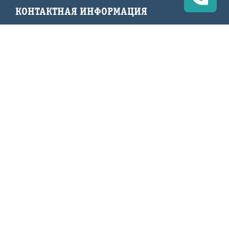
КОНТАКТНАЯ ИНФОРМАЦИЯ
Отдел продаж апарт-отеля Начало:
Санкт-Петербург, ул. Варфоломеевская, д.6
+7 812 317-08-78
3170878@mail.ru
Сведения, представленные на сайте носят
информационный характер и не являются офертой. За
актуальной информацией необходимо обратиться по