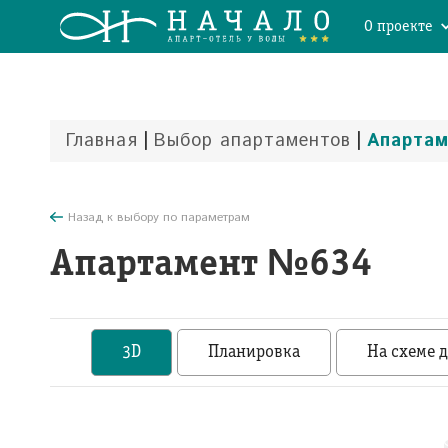
О проекте
|
|
Главная
Выбор апартаментов
Апарта
Назад к выбору по параметрам
Апартамент №634
3D
Планировка
На схеме 