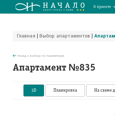
О проекте
|
|
Главная
Выбор апартаментов
Апарта
Назад к выбору по параметрам
Апартамент №835
3D
Планировка
На схеме 