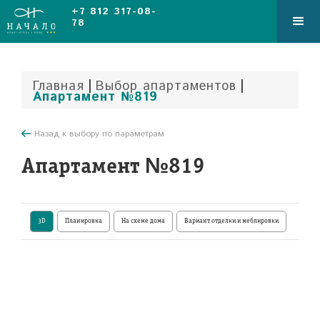
+7 812 317-08-
78
|
|
Главная
Выбор апартаментов
Апартамент №819
Назад к выбору по параметрам
Апартамент №819
3D
Планировка
На схеме дома
Вариант отделки и меблировки