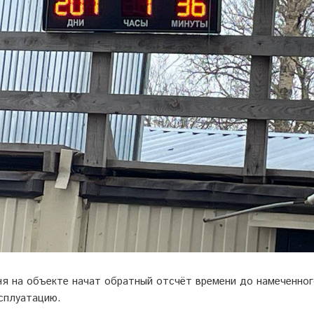
ня на объекте начат обратный отсчёт времени до намеченног
ксплуатацию.