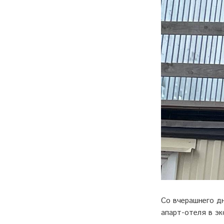
Со вчерашнего д
апарт-отеля в э